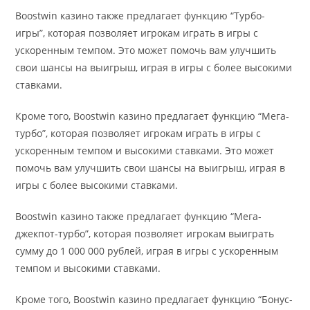
Boostwin казино также предлагает функцию “Турбо-
игры”, которая позволяет игрокам играть в игры с
ускоренным темпом. Это может помочь вам улучшить
свои шансы на выигрыш, играя в игры с более высокими
ставками.
Кроме того, Boostwin казино предлагает функцию “Мега-
турбо”, которая позволяет игрокам играть в игры с
ускоренным темпом и высокими ставками. Это может
помочь вам улучшить свои шансы на выигрыш, играя в
игры с более высокими ставками.
Boostwin казино также предлагает функцию “Мега-
джекпот-турбо”, которая позволяет игрокам выиграть
сумму до 1 000 000 рублей, играя в игры с ускоренным
темпом и высокими ставками.
Кроме того, Boostwin казино предлагает функцию “Бонус-