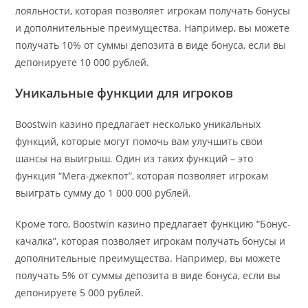
лояльности, которая позволяет игрокам получать бонусы
и дополнительные преимущества. Например, вы можете
получать 10% от суммы депозита в виде бонуса, если вы
депонируете 10 000 рублей.
Уникальные функции для игроков
Boostwin казино предлагает несколько уникальных
функций, которые могут помочь вам улучшить свои
шансы на выигрыш. Один из таких функций – это
функция “Мега-джекпот”, которая позволяет игрокам
выиграть сумму до 1 000 000 рублей.
Кроме того, Boostwin казино предлагает функцию “Бонус-
качалка”, которая позволяет игрокам получать бонусы и
дополнительные преимущества. Например, вы можете
получать 5% от суммы депозита в виде бонуса, если вы
депонируете 5 000 рублей.