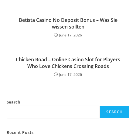
Betista Casino No Deposit Bonus – Was Sie
wissen sollten
June 17, 2026
Chicken Road – Online Casino Slot for Players
Who Love Chickens Crossing Roads
June 17, 2026
Search
SEARCH
Recent Posts