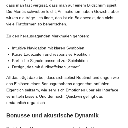
dass man fast vergisst, dass man auf einem Bildschirm spielt.
Die Menüs schweben leicht, Animationen haben Gewicht, aber
wirken nie träge. Ich finde, das ist ein Balanceakt, den nicht
viele Plattformen so beherrschen.
Zu den herausragenden Merkmalen gehören:
Intuitive Navigation mit klaren Symbolen
Kurze Ladezeiten und responsive Reaktion
Farbliche Signale passend zur Spielaktion
Design, das mit Audioeffekten „atmet“
All das trägt dazu bei, dass sich selbst Routinehandlungen wie
das Einlösen eines Bonusguthabens angenehm anfühlen.
Eigentlich seltsam, wie sehr sich Emotionen über ein Interface
vermitteln lassen. Und dennoch, Quickwin gelingt das
erstaunlich organisch.
Bonusse und akustische Dynamik