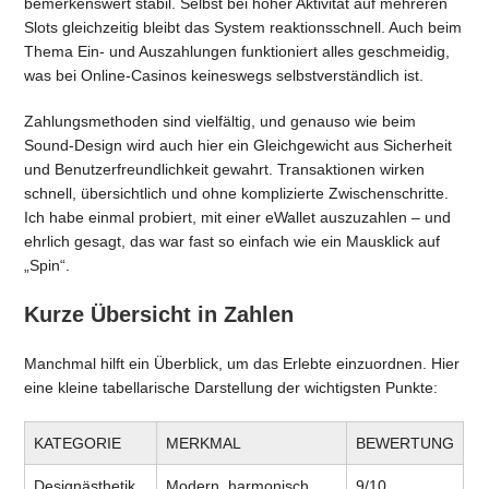
bemerkenswert stabil. Selbst bei hoher Aktivität auf mehreren
Slots gleichzeitig bleibt das System reaktionsschnell. Auch beim
Thema Ein- und Auszahlungen funktioniert alles geschmeidig,
was bei Online-Casinos keineswegs selbstverständlich ist.
Zahlungsmethoden sind vielfältig, und genauso wie beim
Sound-Design wird auch hier ein Gleichgewicht aus Sicherheit
und Benutzerfreundlichkeit gewahrt. Transaktionen wirken
schnell, übersichtlich und ohne komplizierte Zwischenschritte.
Ich habe einmal probiert, mit einer eWallet auszuzahlen – und
ehrlich gesagt, das war fast so einfach wie ein Mausklick auf
„Spin“.
Kurze Übersicht in Zahlen
Manchmal hilft ein Überblick, um das Erlebte einzuordnen. Hier
eine kleine tabellarische Darstellung der wichtigsten Punkte:
KATEGORIE
MERKMAL
BEWERTUNG
Designästhetik
Modern, harmonisch,
9/10