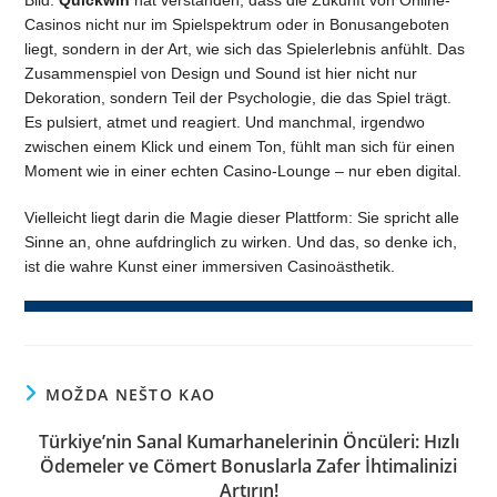
Casinos nicht nur im Spielspektrum oder in Bonusangeboten
liegt, sondern in der Art, wie sich das Spielerlebnis anfühlt. Das
Zusammenspiel von Design und Sound ist hier nicht nur
Dekoration, sondern Teil der Psychologie, die das Spiel trägt.
Es pulsiert, atmet und reagiert. Und manchmal, irgendwo
zwischen einem Klick und einem Ton, fühlt man sich für einen
Moment wie in einer echten Casino-Lounge – nur eben digital.
Vielleicht liegt darin die Magie dieser Plattform: Sie spricht alle
Sinne an, ohne aufdringlich zu wirken. Und das, so denke ich,
ist die wahre Kunst einer immersiven Casinoästhetik.
MOŽDA NEŠTO KAO
Türkiye’nin Sanal Kumarhanelerinin Öncüleri: Hızlı
Ödemeler ve Cömert Bonuslarla Zafer İhtimalinizi
Artırın!