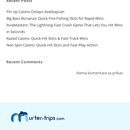
Recent Posts
Pin Up Casino Onlayn Azərbaycan
Big Bass Bonanza: Quick‑Fire Fishing Slots for Rapid Wins
AviaMasters: The Lightning‑Fast Crash Game That Lets You Hit Wins
in Seconds
Razed Casino: Quick‑Hit Slots & Fast‑Track Wins
Neo Spin Casino: Quick‑Hit Slots and Fast‑Play Action
Recent Comments
Nema komentara za prikaz.