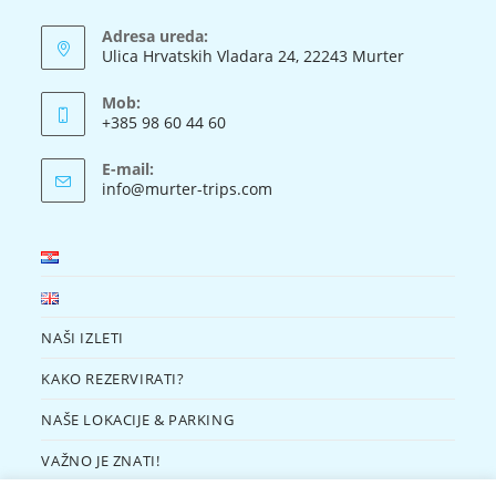
Adresa ureda:
Ulica Hrvatskih Vladara 24, 22243 Murter
Mob:
+385 98 60 44 60
E-mail:
info@murter-trips.com
NAŠI IZLETI
KAKO REZERVIRATI?
NAŠE LOKACIJE & PARKING
VAŽNO JE ZNATI!