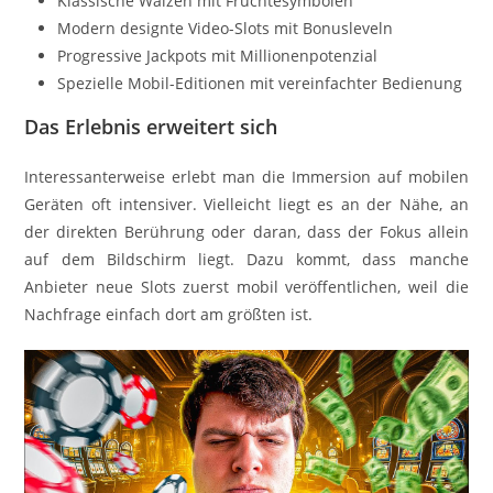
Klassische Walzen mit Früchtesymbolen
Modern designte Video-Slots mit Bonusleveln
Progressive Jackpots mit Millionenpotenzial
Spezielle Mobil-Editionen mit vereinfachter Bedienung
Das Erlebnis erweitert sich
Interessanterweise erlebt man die Immersion auf mobilen
Geräten oft intensiver. Vielleicht liegt es an der Nähe, an
der direkten Berührung oder daran, dass der Fokus allein
auf dem Bildschirm liegt. Dazu kommt, dass manche
Anbieter neue Slots zuerst mobil veröffentlichen, weil die
Nachfrage einfach dort am größten ist.