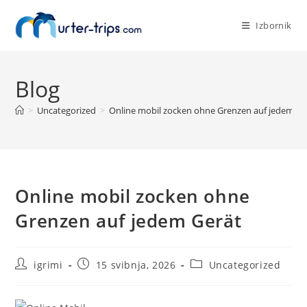
content
Izbornik
Blog
>
Uncategorized
>
Online mobil zocken ohne Grenzen auf jedem Ge
Online mobil zocken ohne
Grenzen auf jedem Gerät
igrimi
15 svibnja, 2026
Uncategorized