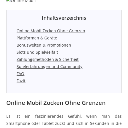
Inhaltsverzeichnis
Online Mobil Zocken Ohne Grenzen
Plattformen & Geräte
Bonuswelten & Promotionen
Slots und Spielvielfalt
Zahlungsmethoden & Sicherheit
Spielerfahrungen und Community
FAQ
Fazit
Online Mobil Zocken Ohne Grenzen
Es ist ein faszinierendes Gefühl, wenn man das
Smartphone oder Tablet zückt und sich in Sekunden in die