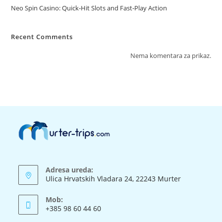
Neo Spin Casino: Quick‑Hit Slots and Fast‑Play Action
Recent Comments
Nema komentara za prikaz.
Adresa ureda:
Ulica Hrvatskih Vladara 24, 22243 Murter
Mob:
+385 98 60 44 60