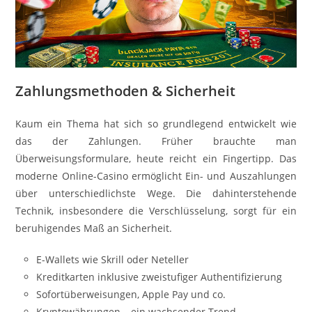
Zahlungsmethoden & Sicherheit
Kaum ein Thema hat sich so grundlegend entwickelt wie
das der Zahlungen. Früher brauchte man
Überweisungsformulare, heute reicht ein Fingertipp. Das
moderne Online-Casino ermöglicht Ein- und Auszahlungen
über unterschiedlichste Wege. Die dahinterstehende
Technik, insbesondere die Verschlüsselung, sorgt für ein
beruhigendes Maß an Sicherheit.
E-Wallets wie Skrill oder Neteller
Kreditkarten inklusive zweistufiger Authentifizierung
Sofortüberweisungen, Apple Pay und co.
Kryptowährungen – ein wachsender Trend