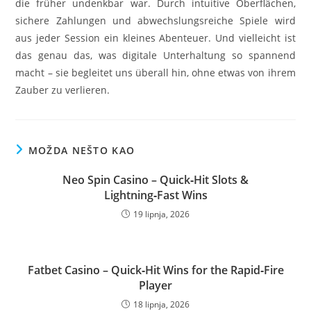
die früher undenkbar war. Durch intuitive Oberflächen,
sichere Zahlungen und abwechslungsreiche Spiele wird
aus jeder Session ein kleines Abenteuer. Und vielleicht ist
das genau das, was digitale Unterhaltung so spannend
macht – sie begleitet uns überall hin, ohne etwas von ihrem
Zauber zu verlieren.
MOŽDA NEŠTO KAO
Neo Spin Casino – Quick‑Hit Slots &
Lightning‑Fast Wins
19 lipnja, 2026
Fatbet Casino – Quick‑Hit Wins for the Rapid‑Fire
Player
18 lipnja, 2026