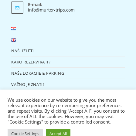
E-mail:
info@murter-trips.com
NAŠI IZLETI
KAKO REZERVIRATI?
NAŠE LOKACIJE & PARKING
VAŽNO JE ZNATI!
KONTAKT
We use cookies on our website to give you the most
relevant experience by remembering your preferences
EKO KUTAK
and repeat visits. By clicking “Accept All”, you consent to
the use of ALL the cookies. However, you may visit
"Cookie Settings" to provide a controlled consent.
Cookie Settings
Accept All