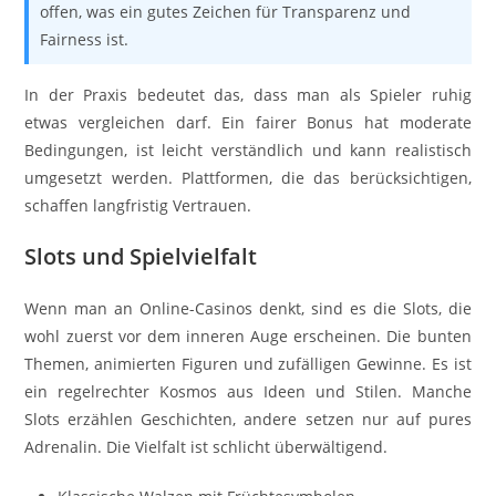
offen, was ein gutes Zeichen für Transparenz und
Fairness ist.
In der Praxis bedeutet das, dass man als Spieler ruhig
etwas vergleichen darf. Ein fairer Bonus hat moderate
Bedingungen, ist leicht verständlich und kann realistisch
umgesetzt werden. Plattformen, die das berücksichtigen,
schaffen langfristig Vertrauen.
Slots und Spielvielfalt
Wenn man an Online-Casinos denkt, sind es die Slots, die
wohl zuerst vor dem inneren Auge erscheinen. Die bunten
Themen, animierten Figuren und zufälligen Gewinne. Es ist
ein regelrechter Kosmos aus Ideen und Stilen. Manche
Slots erzählen Geschichten, andere setzen nur auf pures
Adrenalin. Die Vielfalt ist schlicht überwältigend.